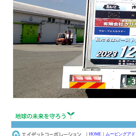
｜
HOME
｜
ムービングアド